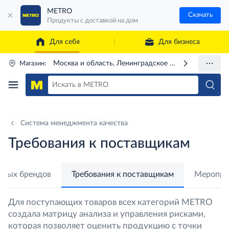
METRO
Скачать
Продукты с доставкой на дом
Для себя
Для бизнеса
Москва и область, Ленинградское ш., 71Г
Магазин:
Система менеджмента качества
Требования к поставщикам
нных брендов
Требования к поставщикам
Мероприя
Для поступающих товаров всех категорий METRO
создала матрицу анализа и управления рисками,
которая позволяет оценить продукцию с точки