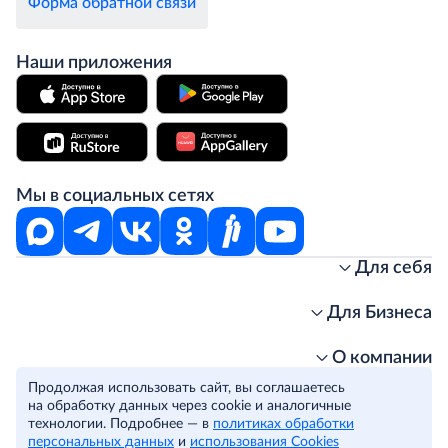
Форма обратной связи
Наши приложения
Мы в социальных сетях
Для себя
Интернет-магазин
Стань клиентом METRO
Для Бизнеса
Акции, скидки, распродажи
Личный кабинет
Доставка клиентам
Заказ для бизнеса
О компании
Условия доставки
Получить карту для бизнеса
O METRO
Продолжая использовать сайт, вы соглашаетесь
Подарочные карты. Активация и баланс
Для магазинов
Карьера
Условия и соглашения
на обработку данных через cookie и аналогичные
Скидка за подписку
Для гостинично-ресторанного бизнеса
Пресс-центр
технологии. Подробнее — в
Политика конфиденциальности
политиках обработки
© METRO Cash and Carry Russia, 2026
персональных данных
и
использования Cookies
Часто задаваемые вопросы
Для офисов и предприятий
Программа METRO Potentials
Правовая информация