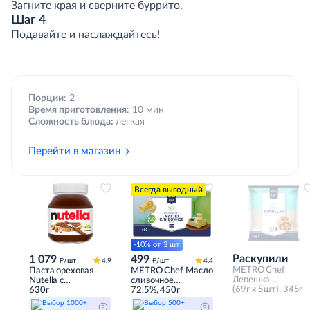
Загните края и сверните буррито.
Шаг 4
Подавайте и наслаждайтесь!
Порции
: 2
Время приготовления
: 10 мин
Сложность блюда:
легкая
Перейти в магазин
Всегда выгодный
-10% от 3 шт
Раскупили
1 079
499
д
д
/шт
4.9
/шт
4.4
METRO Chef
Паста ореховая
METRO Chef Масло
Лепешка
Nutella с
сливочное
мексиканская
(69г x 5шт), 345г
добавлением
630г
Крестьянское ГОСТ
72.5%, 450г
Тортилья 23-25см
какао, 630г
72.5%, 450г
Выбор 1000+
Выбор 500+
(69г x 5шт), 345г