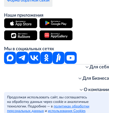
Форма обратной связи
Наши приложения
Мы в социальных сетях
Для себя
Интернет-магазин
Стань клиентом METRO
Для Бизнеса
Акции, скидки, распродажи
Личный кабинет
Доставка клиентам
Заказ для бизнеса
О компании
Условия доставки
Получить карту для бизнеса
O METRO
Продолжая использовать сайт, вы соглашаетесь
Подарочные карты. Активация и баланс
Для магазинов
Карьера
Условия и соглашения
на обработку данных через cookie и аналогичные
Скидка за подписку
Для гостинично-ресторанного бизнеса
Пресс-центр
технологии. Подробнее — в
Политика конфиденциальности
политиках обработки
© METRO Cash and Carry Russia, 2026
персональных данных
и
использования Cookies
Часто задаваемые вопросы
Для офисов и предприятий
Программа METRO Potentials
Правовая информация