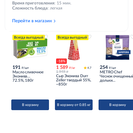
Время приготовления
: 15 мин.
Сложность блюда
: легкая
Перейти в магазин
Всегда выгодный
Всегда выгодный
-18%
191
1 589
254
д
д
д
/шт
/кг
4.7
/шт
д
1 949
Масло сливочное
METRO Chef
Сыр Эконива Durr
Эконива
Чеснок очищенны
Zeller твердый 55%,
Крестьянское ГОСТ
72.5%, 180г
дольки
~850г
72.5%, 180г
замороженный,
400г
В корзину
В корзину от 0.85 кг
В корзину