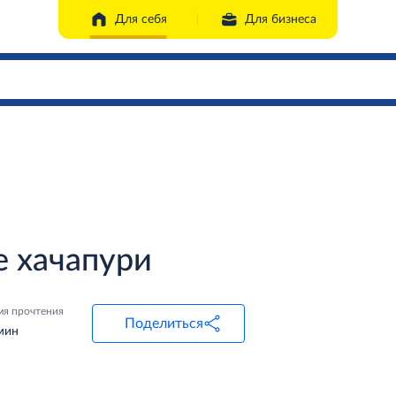
Для себя
Для бизнеса
 хачапури
мя прочтения
Поделиться
мин