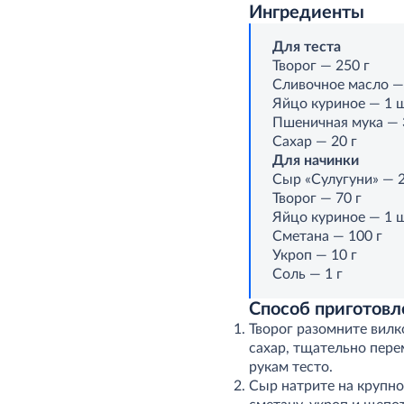
Ингредиенты
Для теста
Творог — 250 г
Сливочное масло —
Яйцо куриное — 1 ш
Пшеничная мука — 
Сахар — 20 г
Для начинки
Сыр «Сулугуни» — 2
Творог — 70 г
Яйцо куриное — 1 ш
Сметана — 100 г
Укроп — 10 г
Соль — 1 г
Способ приготовл
Творог разомните вилк
сахар, тщательно пере
рукам тесто.
Сыр натрите на крупной