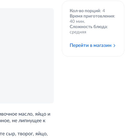
Кол-во порций
: 4
Время приготовления
:
40 мин.
Сложность блюда
:
средняя
Перейти в магазин
вочное масло, яйцо и
чное, не липнущее к
е сыр, творог, яйцо,