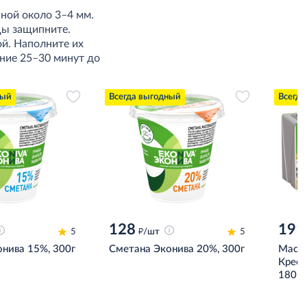
иной около 3–4 мм.
рцы защипните.
й. Наполните их
ение 25–30 минут до
ный
Всегда выгодный
Всегда
128
191
д
5
/шт
5
нива 15%, 300г
Сметана Эконива 20%, 300г
Масло
Крест
180г