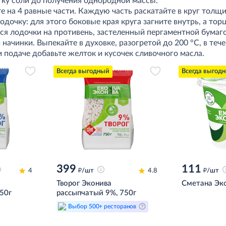
тку соли до получения однородной массы.
те на 4 равные части. Каждую часть раскатайте в круг толщ
одочку: для этого боковые края круга загните внутрь, а то
я лодочки на противень, застеленный пергаментной бумаго
ачинки. Выпекайте в духовке, разогретой до 200 °C, в теч
и подаче добавьте желток и кусочек сливочного масла.
Всегда выгодный
Всегда выгод
399
111
д
д
4
/шт
4.8
/шт
Творог Эконива
Сметана Эко
50г
рассыпчатый 9%, 750г
Выбор 500+ ресторанов