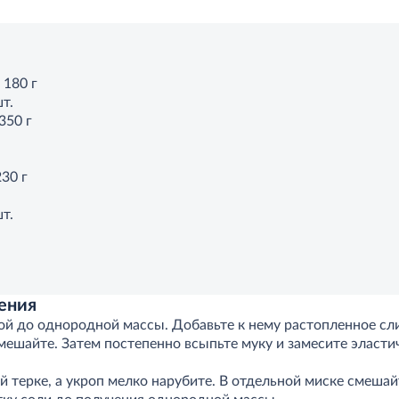
 180 г
т.
350 г
30 г
т.
ения
ой до однородной массы. Добавьте к нему растопленное сли
мешайте. Затем постепенно всыпьте муку и замесите эласти
 терке, а укроп мелко нарубите. В отдельной миске смешайт