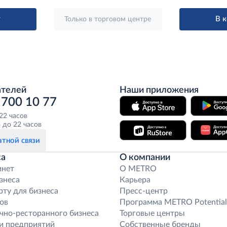
у
В 
Только в торговом центре
ателей
Наши приложения
 700 10 77
 22 часов
 до 22 часов
тной связи
са
О компании
инет
O METRO
знеса
Карьера
рту для бизнеса
Пресс-центр
ов
Программа METRO Potential
чно-ресторанного бизнеса
Торговые центры
и предприятий
Собственные бренды