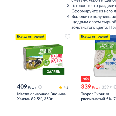
сметану, укроп и щепо
Готовое тесто раздели
Сформируйте из него л
Выложите получившиес
щедрым слоем сырной н
золотистого цвета. Пр
Всегда выгодный
Всегда выгодный
-6%
409
339
д
д
359
д
/шт
4.8
/шт
Масло сливочное Эконива
Творог Эконива
Халяль 82.5%, 350г
рассыпчатый 5%, 7