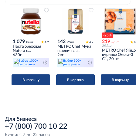
-25%
1 079
143
219
д
д
д
/шт
4.9
/шт
4.7
/шт
4
д
292
Паста ореховая
METRO Chef Мука
METRO Chef Яйцо
Nutella с
пшеничная
куриное Омега-3
добавлением
630г
хлебопекарная
2кг
С1, 20шт
какао, 630г
высший сорт, 2кг
Выбор 1000+
Выбор 500+
ресторанов
ресторанов
В корзину
В корзину
В корзину
Для бизнеса
+7 (800) 700 10 22
Будни: с 7 до 22 часов