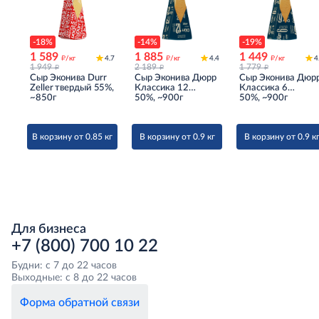
-18%
-14%
-19%
1 589
1 885
1 449
д
д
д
/кг
4.7
/кг
4.4
/кг
4
д
д
д
1 949
2 189
1 779
Сыр Эконива Durr
Сыр Эконива Дюрр
Сыр Эконива Дюр
Zeller твердый 55%,
Классика 12
Классика 6
~850г
месяцев выдержки
50%, ~900г
месяцев выдержк
50%, ~900г
твердый 50%,
твердый 50%,
~900г
~900г
В корзину от 0.85 кг
В корзину от 0.9 кг
В корзину от 0.9 к
Для бизнеса
+7 (800) 700 10 22
Будни: с 7 до 22 часов
Выходные: с 8 до 22 часов
Форма обратной связи