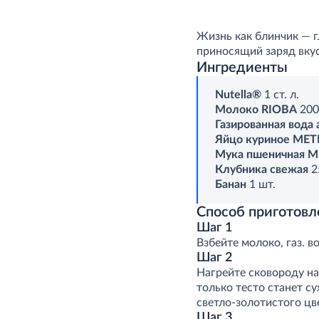
Жизнь как блинчик — г
приносящий заряд вкус
Ингредиенты
Nutella®
1 ст. л.
Молоко RIOBA
200
Газированная вода 
Яйцо куриное MET
Мука пшеничная M
Клубника свежая
2
Банан
1 шт.
Способ приготовл
Шаг 1
Взбейте молоко, газ. в
Шаг 2
Нагрейте сковороду на
только тесто станет су
светло-золотистого цв
Шаг 3