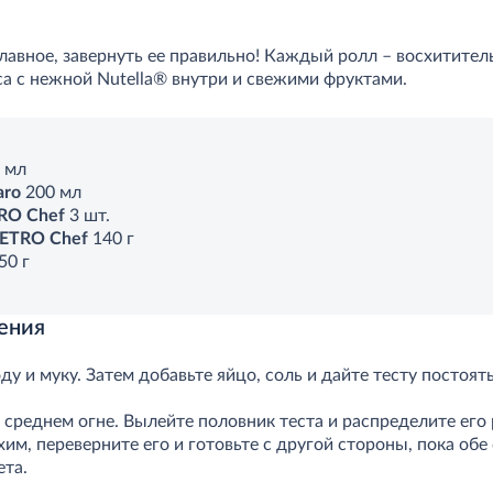
лавное, завернуть ее правильно! Каждый ролл – восхитите
а с нежной Nutella® внутри и свежими фруктами.
 мл
aro
200 мл
RO Chef
3 шт.
ETRO Chef
140 г
50 г
ения
оду и муку. Затем добавьте яйцо, соль и дайте тесту постоят
 среднем огне. Вылейте половник теста и распределите его
хим, переверните его и готовьте с другой стороны, пока обе
ета.