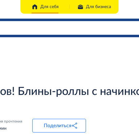
Для себя
Для бизнеса
сов! Блины-роллы с начинк
мя прочтения
Поделиться
мин