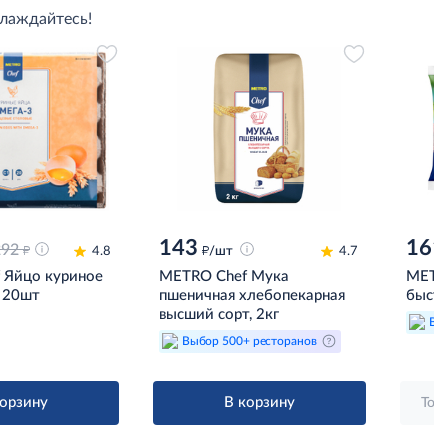
слаждайтесь!
143
161
д
292
д
4.8
/шт
4.7
 Яйцо куриное
METRO Chef Мука
METR
 20шт
пшеничная хлебопекарная
быстр
высший сорт, 2кг
Вы
Выбор 500+ ресторанов
корзину
В корзину
Тол