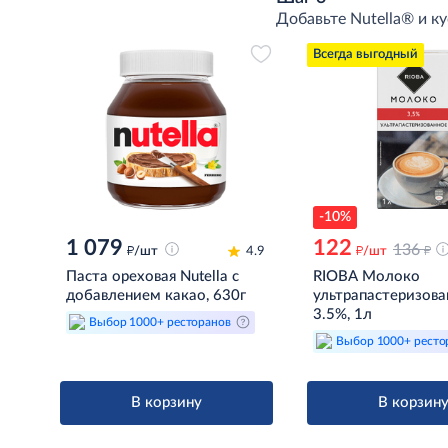
Добавьте Nutella® и к
Всегда выгодный
-10%
1 079
122
д
д
136
д
/шт
4.9
/шт
Паста ореховая Nutella с
RIOBA Молоко
добавлением какао, 630г
ультрапастеризова
3.5%, 1л
Выбор 1000+ ресторанов
Выбор 1000+ ресто
В корзину
В корзин