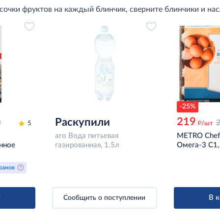
усочки фруктов на каждый блинчик, сверните блинчики и на
-25%
219
Раскупили
д
5
/шт
aro Вода питьевая
METRO Chef
нное
газированная, 1.5л
Омега-3 С1,
ранов
у
В 
Сообщить о поступлении