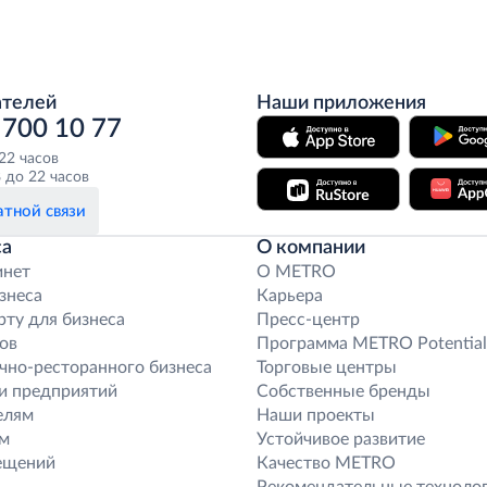
ателей
Наши приложения
 700 10 77
 22 часов
 до 22 часов
тной связи
са
О компании
инет
O METRO
знеса
Карьера
рту для бизнеса
Пресс-центр
ов
Программа METRO Potential
чно-ресторанного бизнеса
Торговые центры
и предприятий
Собственные бренды
елям
Наши проекты
м
Устойчивое развитие
ещений
Качество METRO