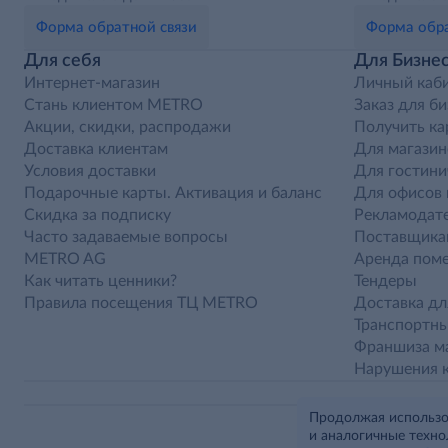
Форма обратной связи
Форма обра
Для себя
Для Бизне
Интернет-магазин
Личный каб
Стань клиентом METRO
Заказ для би
Акции, скидки, распродажи
Получить ка
Доставка клиентам
Для магазин
Условия доставки
Для гостини
Подарочные карты. Активация и баланс
Для офисов 
Скидка за подписку
Рекламодат
Часто задаваемые вопросы
Поставщика
METRO AG
Аренда пом
Как читать ценники?
Тендеры
Правила посещения ТЦ METRO
Доставка дл
Транспортн
Франшиза ма
Нарушения 
Продолжая использов
и аналогичные техно