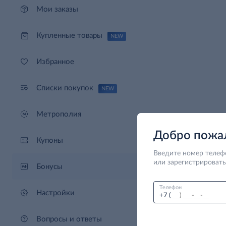
Мои заказы
Купленные товары
NEW
Избранное
Списки покупок
NEW
Метрополия
Добро пожа
Купоны
Введите номер телеф
или зарегистрировать
Бонусы
Телефон
Настройки
+7
(
Вопросы и ответы