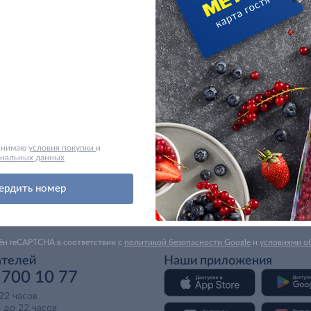
ринимаю
условия покупки
и
ональных данных
ердить номер
ён reCAPTCHA в соответствии с
политикой безопасности Google
и
условиями о
ателей
Наши приложения
 700 10 77
 22 часов
 до 22 часов