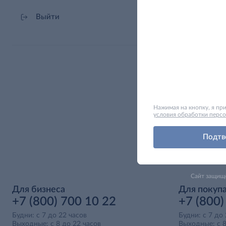
Выйти
Нажимая на кнопку, я п
условия обработки перс
Подтв
Сайт защищ
Для бизнеса
Для покуп
+7 (800) 700 10 22
+7 (800)
Будни: с 7 до 22 часов
Будни: с 7 до
Выходные: с 8 до 22 часов
Выходные: с 8