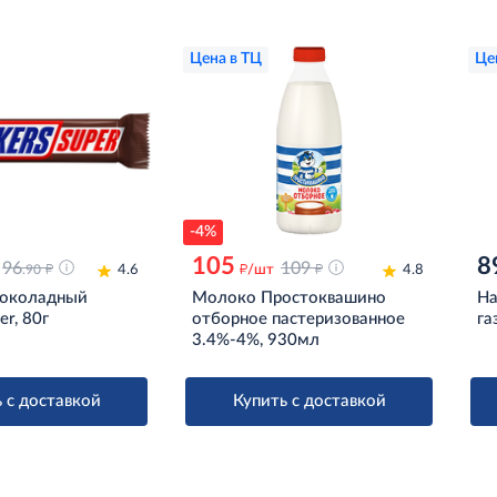
Цена в ТЦ
Це
-4%
105
8
д
96
д
109
д
.90
4.6
/шт
4.8
шоколадный
Молоко Простоквашино
На
er, 80г
отборное пастеризованное
га
3.4%-4%, 930мл
 с доставкой
Купить с доставкой