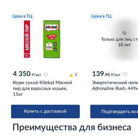
Цена в ТЦ
Цена в ТЦ
Только для лиц с
18 лет
4 350
139
д
д
/шт
5
.90
/шт
Корм сухой Kitekat Мясной
Энергетический нап
пир для взрослых кошек,
Adrenaline Rush, 449
15кг
Купить с доставкой
Подтвердить воз
Преимущества для бизнеса