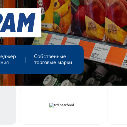
неджер
Собственные
иния
торговые марки