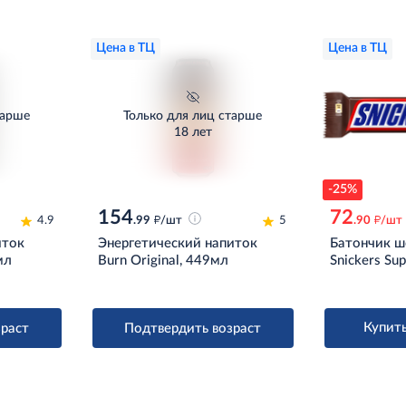
Цена в ТЦ
Цена в ТЦ
тарше
Только для лиц старше
18 лет
-25%
154
72
д
д
4.9
.99
/шт
5
.90
/шт
иток
Энергетический напиток
Батончик 
мл
Burn Original, 449мл
Snickers Sup
Купить
раст
Подтвердить возраст