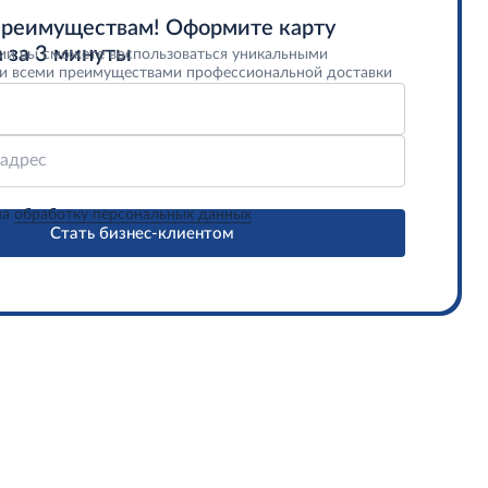
преимуществам! Оформите карту
 за 3 минуты
ии вы сможете воспользоваться уникальными
и всеми преимуществами профессиональной доставки
 адрес
на
обработку персональных данных
Стать бизнес-клиентом