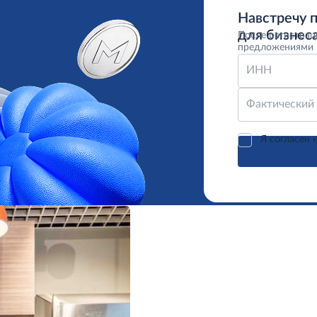
Навстречу 
для бизнеса
После регистрац
предложениями 
ИНН
Фактический
Я согласен 