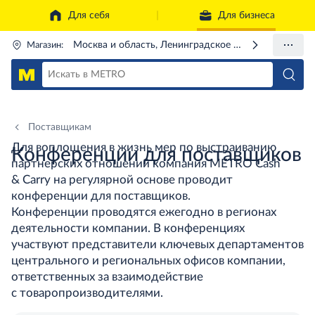
Для себя
Для бизнеса
Москва и область, Ленинградское ш., 71Г
Магазин:
Поставщикам
Для воплощения в жизнь мер по выстраиванию
Конференции для поставщиков
партнерских отношений компания METRO Cash
& Carry на регулярной основе проводит
конференции для поставщиков.
Конференции проводятся ежегодно в регионах
деятельности компании. В конференциях
участвуют представители ключевых департаментов
центрального и региональных офисов компании,
ответственных за взаимодействие
с товаропроизводителями.