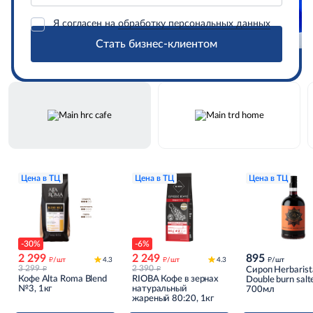
Я согласен на
обработку персональных данных
Стать бизнес-клиентом
Цена в ТЦ
Цена в ТЦ
Цена в ТЦ
-30%
-6%
2 299
2 249
895
д
д
д
/шт
4.3
/шт
4.3
/шт
д
д
3 299
2 390
Сироп Herbarist
Кофе Alta Roma Blend
RIOBA Кофе в зернах
Double burn salt
№3, 1кг
натуральный
caramel Солена
700мл
жареный 80:20, 1кг
карамель двойн
обжига, 700мл