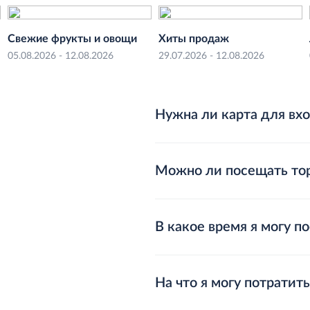
Свежие фрукты и овощи
Хиты продаж
05.08.2026 - 12.08.2026
29.07.2026 - 12.08.2026
Нужна ли карта для вхо
Карта METRO не является обя
не связанных с предпринимат
Можно ли посещать тор
Карта METRO необходима для 
товаров на специальных усло
Доступ детей до 14 лет в ТЦ
покупок (для предпринимател
В какое время я могу п
При посещении ТЦ с детьми 
семейными нуждами).
за безопасностью ребенка, не
Карта METRO оформляется в 
их во время любых перемещен
Ознакомиться с расписание р
на информационных стендах Т
меры, с учетом формата рабо
в мобильном приложении ил
На что я могу потрати
в сети Интернет.
специальных технических сре