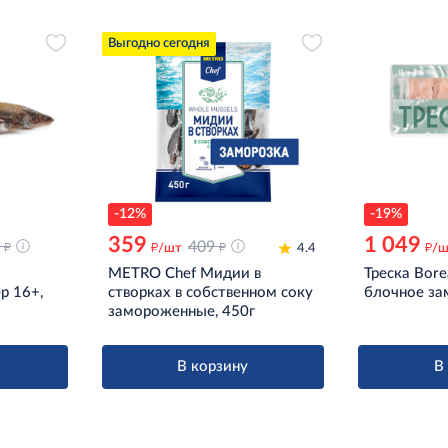
Выгодно сегодня
-12%
-19%
359
1 049
д
д
д
409
д
/шт
4.4
/
METRO Chef Мидии в
Треска Bore
р 16+,
створках в собственном соку
блочное за
замороженные, 450г
В корзину
В