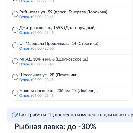
Открыт
05:00 - 23:30
Рябиновая ул., 59 (просп. Генерала Дорохова)
Открыт
05:00 - 23:45
Дмитровское ш., 165Б (Долгопрудный)
Открыт
05:00 - 23:45
ул. Маршала Прошлякова, 14 (Строгино)
Открыт
05:00 - 23:00
МКАД 104-й км, 6 (Щелковское ш.)
Открыт
05:00 - 23:45
Шоссейная ул., 2Б (Печатники)
Открыт
05:00 - 23:45
Новорязанское ш., 23й км, 17 (Люберцы)
Открыт
06:00 - 23:45
Железнодорожный, Советская ул., 60
Открыт
06:00 - 23:00
Часы работы ТЦ временно изменены в дни инвента
Киевское ш., 23-й км (д. Картмазово)
Рыбная лавка: до -30%
Открыт
05:00 - 23:45