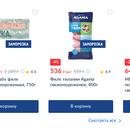
-4%
-
536
6
д
1 289
д
559
д
шт
4.4
/шт
4.9
alis филе
Филе тилапии Agama
ME
мороженная, 750г
свежемороженое, 400г
по
св
 корзину
В корзину
Смотреть все