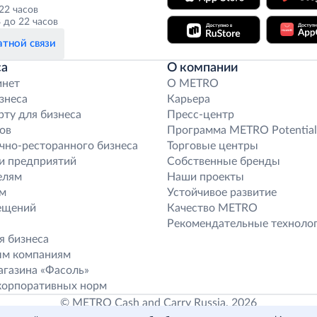
 22 часов
 до 22 часов
тной связи
са
О компании
инет
O METRO
знеса
Карьера
рту для бизнеса
Пресс-центр
ов
Программа METRO Potential
чно-ресторанного бизнеса
Торговые центры
и предприятий
Собственные бренды
елям
Наши проекты
м
Устойчивое развитие
ещений
Качество METRO
Рекомендательные техноло
я бизнеса
ым компаниям
газина «Фасоль»
корпоративных норм
© METRO Cash and Carry Russia, 2026