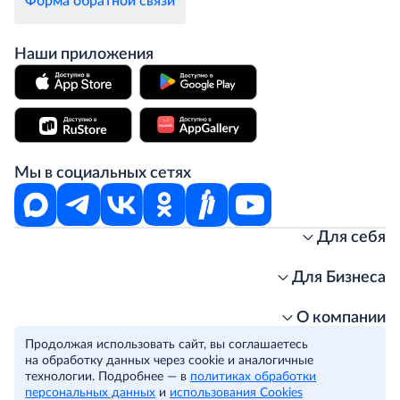
Форма обратной связи
Наши приложения
Мы в социальных сетях
Для себя
Интернет-магазин
Стань клиентом METRO
Для Бизнеса
Акции, скидки, распродажи
Личный кабинет
Доставка клиентам
Заказ для бизнеса
О компании
Условия доставки
Получить карту для бизнеса
O METRO
Продолжая использовать сайт, вы соглашаетесь
Подарочные карты. Активация и баланс
Для магазинов
Карьера
Условия и соглашения
на обработку данных через cookie и аналогичные
Скидка за подписку
Для гостинично-ресторанного бизнеса
Пресс-центр
Политика конфиденциальности
технологии. Подробнее — в
политиках обработки
© METRO Cash and Carry Russia, 2026
персональных данных
и
использования Cookies
Часто задаваемые вопросы
Для офисов и предприятий
Программа METRO Potentials
Правовая информация