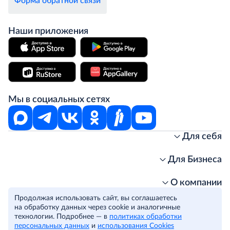
Форма обратной связи
Наши приложения
Мы в социальных сетях
Для себя
Интернет-магазин
Стань клиентом METRO
Для Бизнеса
Акции, скидки, распродажи
Личный кабинет
Доставка клиентам
Заказ для бизнеса
О компании
Условия доставки
Получить карту для бизнеса
O METRO
Продолжая использовать сайт, вы соглашаетесь
Подарочные карты. Активация и баланс
Для магазинов
Карьера
Условия и соглашения
на обработку данных через cookie и аналогичные
Скидка за подписку
Для гостинично-ресторанного бизнеса
Пресс-центр
Политика конфиденциальности
технологии. Подробнее — в
политиках обработки
© METRO Cash and Carry Russia, 2026
персональных данных
и
использования Cookies
Часто задаваемые вопросы
Для офисов и предприятий
Программа METRO Potentials
Правовая информация