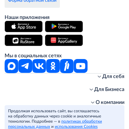
Форма обратной связи
Наши приложения
Мы в социальных сетях
Для себя
Интернет-магазин
Стань клиентом METRO
Для Бизнеса
Акции, скидки, распродажи
Личный кабинет
Доставка клиентам
Заказ для бизнеса
О компании
Условия доставки
Получить карту для бизнеса
O METRO
Продолжая использовать сайт, вы соглашаетесь
Подарочные карты. Активация и баланс
Для магазинов
Карьера
Условия и соглашения
на обработку данных через cookie и аналогичные
Скидка за подписку
Для гостинично-ресторанного бизнеса
Пресс-центр
Политика конфиденциальности
технологии. Подробнее — в
политиках обработки
© METRO Cash and Carry Russia, 2026
персональных данных
и
использования Cookies
Часто задаваемые вопросы
Для офисов и предприятий
Программа METRO Potentials
Правовая информация